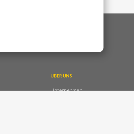
ÜBER UNS
1
Unternehmen
Unsere Philosophie
Unsere Standorte
erling.de
Impressum
Datenschutz