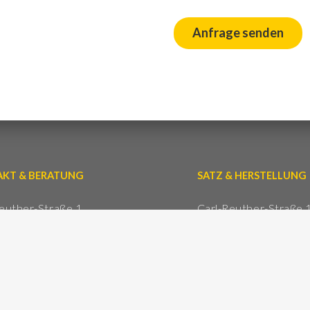
Anfrage senden
KT & BERATUNG
SATZ & HERSTELLUNG
euther-Straße 1
Carl-Reuther-Straße 
 Mannheim
68305 Mannheim
0621-33840-790
Tel: 0621-20277
0172-6277076
Mail:
info@stempel-sp
info@stempel-sperling.de