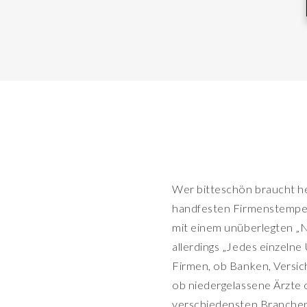
Wer bitteschön braucht heu
handfesten Firmenstempel?
mit einem unüberlegten „N
allerdings „Jedes einzeln
Firmen, ob Banken, Versi
ob niedergelassene Ärzte 
verschiedensten Branchen 