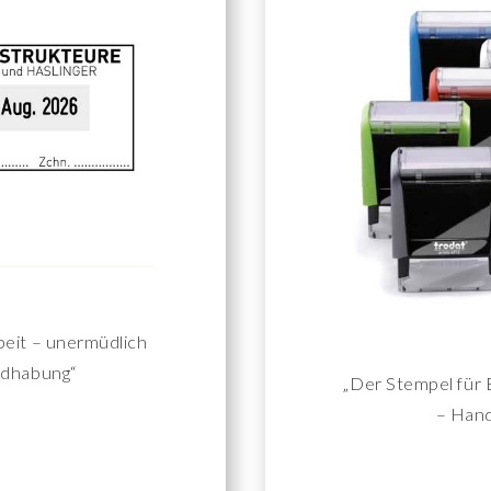
beit – unermüdlich
ndhabung“
„Der Stempel für 
– Hand